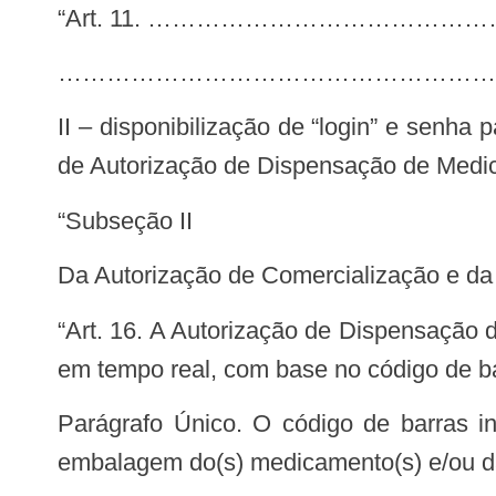
“Art. 11. ………………………………
………………………………………………
II – disponibilização de “login” e senha para o representante legal das farmácias e drogarias para acesso ao Sistema Eletrônico
de Autorização de Dispensação de Medic
“Subseção II
Da Autorização de Comercialização e d
“Art. 16. A Autorização de Dispensação de Medicamentos e das Fraldas Geriátricas (ADM) será processada por meio eletrônico,
em tempo real, com base no código de b
Parágrafo Único. O código de barras informado no sistema autorizador de vendas deverá ser igual ao código de barras da
embalagem do(s) medicamento(s) e/ou da(s