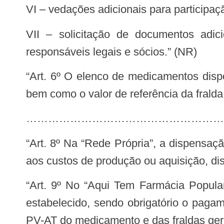
VI – vedações adicionais para participa
VII – solicitação de documentos adicionais e certidões que comprovem a regularidade e idoneidade da empresa, dos
responsáveis legais e sócios.” (NR)
“Art. 6º O elenco de medicamentos disponibilizados no âmbito do PFPB, seus valores de referência e preços de dispensação,
bem como o valor de referência da fralda
……………………………………………………
“Art. 8º Na “Rede Própria”, a dispensação dos medicamentos ocorrerá mediante o ressarcimento correspondente, tão somente,
aos custos de produção ou aquisição, di
“Art. 9º No “Aqui Tem Farmácia Popular”, o Ministério da Saúde pagará até 90% (noventa por cento) do valor de referência
estabelecido, sendo obrigatório o pagam
PV-AT do medicamento e das fraldas geri