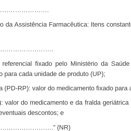
……………………….
…………………….
ido para cada unidade de produto (UP);
a (PD-RP): valor do medicamento fixado para 
 eventuais descontos; e
……………….” (NR)