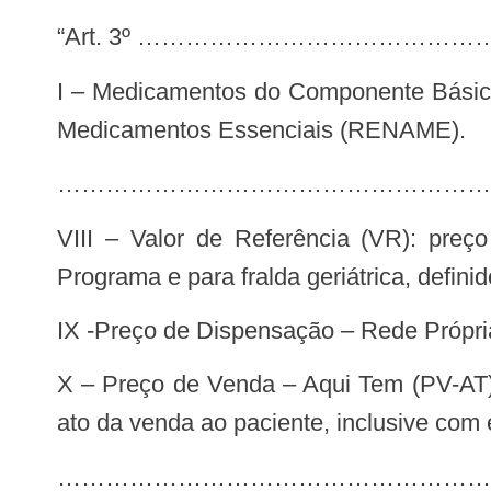
“Art. 3º …………………………………
I – Medicamentos do Componente Básico da Assistência Farmacêutica: Itens constantes nos Anexos I da Relação Nacional de
Medicamentos Essenciais (RENAME).
………………………………………………
VIII – Valor de Referência (VR): preço referencial fixado pelo Ministério da Saúde para cada princípio ativo constante do
Programa e para fralda geriátrica, defin
IX -Preço de Dispensação – Rede Própri
X – Preço de Venda – Aqui Tem (PV-AT): valor do medicamento e da fralda geriátrica praticado pelas farmácias e drogarias no
ato da venda ao paciente, inclusive com
……………………………………………………