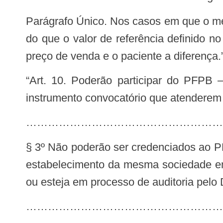
Parágrafo Único. Nos casos em que o medicamento e as fraldas geriátricas forem comercializados com o preço de venda menor
do que o valor de referência definido 
preço de venda e o paciente a diferença.
“Art. 10. Poderão participar do PFPB – Aqui Tem Farmácia Popular as farmácias e drogarias selecionadas nos termos do
instrumento convocatório que atenderem a
………………………………………………
§ 3º Não poderão ser credenciados ao PF
estabelecimento da mesma sociedade emp
ou esteja em processo de auditoria pel
…………………………………………………