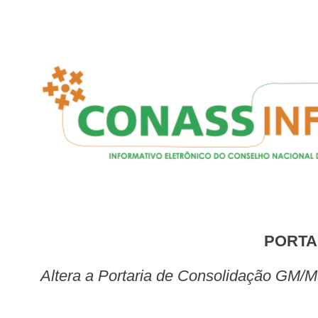
PORTA
Altera a Portaria de Consolidação GM/MS nº 5, de 28 de setembro de 2017, para dispor sobre o Programa Farmácia Popular do