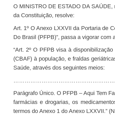
O MINISTRO DE ESTADO DA SAÚDE, no us24o das atribuições que lhe conferem os incisos I e II do parágrafo único do art. 87
da Constituição, resolve:
Art. 1º O Anexo LXXVII da Portaria de Consolidação GM/MS nº 5, de 28 de setembro de 2017, “Do Programa Farmácia Popular
Do Brasil (PFPB)”, passa a vigorar com a
“Art. 2º O PFPB visa à disponibilização complementar de medicamentos do Componente Básico da Assistência Farmacêutica
(CBAF) à população, e fraldas geriátric
Saúde, através dos seguintes meios:
………………………………………………
Parágrafo Único. O PFPB – Aqui Tem Farmácia Popular tem por objetivo disponibilizar à população, por meio da rede privada de
farmácias e drogarias, os medicamentos
termos do Anexo 1 do Anexo LXXVII.” (