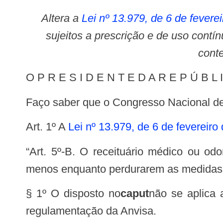
Altera a
Lei nº 13.979, de 6 de fevere
sujeitos a prescrição e de uso cont
conte
O P R E S I D E N T E D A R E P Ú B L 
Faço saber que o Congresso Nacional de
Art. 1º A
Lei nº 13.979, de 6 de fevereiro
“Art. 5º-B. O receituário médico ou odontológico de medicamentos sujeitos a prescrição e de uso contínuo será válido pelo
menos enquanto perdurarem as medidas d
§ 1º O disposto no
caput
não se aplica 
regulamentação da Anvisa.