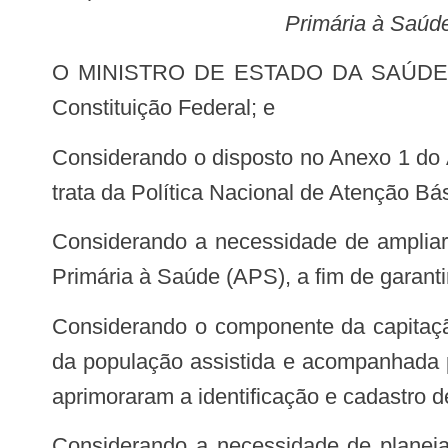
Primária à Saúde
O MINISTRO DE ESTADO DA SAÚDE, no uso das atribuições que lhe confere o art. 87, parágrafo único, incisos I e II, da
Constituição Federal; e
Considerando o disposto no Anexo 1 do Anexo XXII da Portaria de Consolidação nº 2/GM/MS, de 28 de setembro de 2017, que
trata da Política Nacional de Atenção Bá
Considerando a necessidade de ampliar e qualificar o acesso dos povos e comunidades tradicionais aos serviços da Atenção
Primária à Saúde (APS), a fim de garant
Considerando o componente da capitação ponderada do Programa Previne Brasil e a importância da qualificação do cadastro
da população assistida e acompanhada p
aprimoraram a identificação e cadastro de
Considerando a necessidade de planejamento e organização do processo de trabalho das equipes e serviços que atuam na