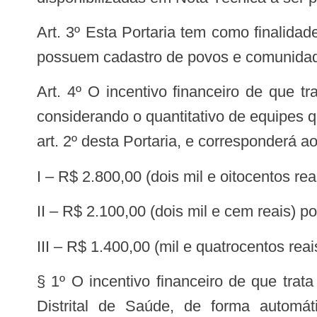
Art. 3º Esta Portaria tem como finalidade transferir incentivo financeiro federal de custeio aos municípios e Distrito Federal que
possuem cadastro de povos e comunidad
Art. 4º O incentivo financeiro de que trata esta Portaria será transferido aos municípios e Distrito Federal, em parcela única,
considerando o quantitativo de equipes 
art. 2º desta Portaria, e corresponderá a
I – R$ 2.800,00 (dois mil e oitocentos r
II – R$ 2.100,00 (dois mil e cem reais) 
III – R$ 1.400,00 (mil e quatrocentos re
§ 1º O incentivo financeiro de que tra
Distrital de Saúde, de forma automát