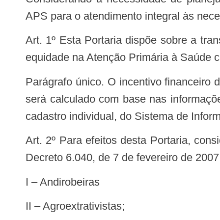
APS para o atendimento integral às nece
Art. 1º Esta Portaria dispõe sobre a transferência de incentivo financeiro federal de custeio para o fortalecimento das ações de
equidade na Atenção Primária à Saúde c
Parágrafo único. O incentivo financeiro de que trata o caput é uma ação do Programa Previne Brasil, em caráter excepcional, e
será calculado com base nas informaçõe
cadastro individual, do Sistema de Inf
Art. 2º Para efeitos desta Portaria, considerou-se por povos e comunidades tradicionais o estabelecido no inciso I do art. 3º do
Decreto 6.040, de 7 de fevereiro de 200
I – Andirobeiras
II – Agroextrativistas;