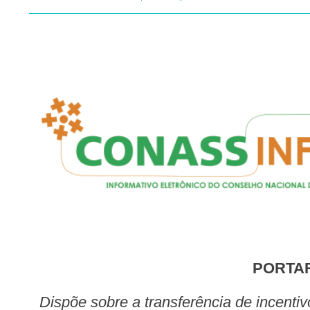
PORTA
Dispõe sobre a transferência de incentivo financeiro federal de custeio para o fortalecimento das ações de equidade na Atenção