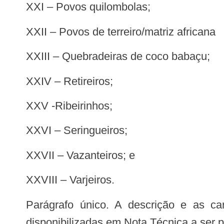
XXI – Povos quilombolas;
XXII – Povos de terreiro/matriz africana
XXIII – Quebradeiras de coco babaçu;
XXIV – Retireiros;
XXV -Ribeirinhos;
XXVI – Seringueiros;
XXVII – Vazanteiros; e
XXVIII – Varjeiros.
Parágrafo único. A descrição e as características de cada povo e comunidade tradicional, de que trata o caput, serão
disponibilizadas em Nota Técnica a ser p