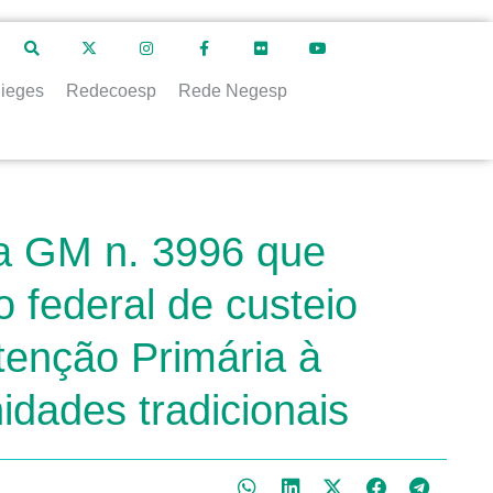
ieges
Redecoesp
Rede Negesp
ia GM n. 3996 que
o federal de custeio
tenção Primária à
dades tradicionais