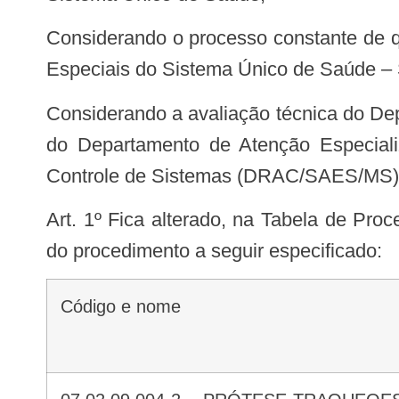
Considerando o processo constante de qualificação da Tabela de Procedimentos, Medicamentos, Órteses, Próteses e Materiais
Especiais do Sistema Único de Saúde –
Considerando a avaliação técnica do Departamento de Economia da Saúde, Investimentos e Desenvolvimento (DESID/SE/MS),
do Departamento de Atenção Especial
Controle de Sistemas (DRAC/SAES/MS), 
Art. 1º Fica alterado, na Tabela de Procedimentos, Medicamentos, Órteses, Próteses e Materiais Especiais do SUS, o atributo
do procedimento a seguir especificado:
Código e nome