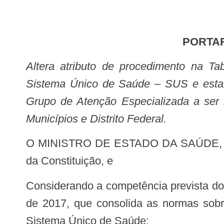
PORTA
Altera atributo de procedimento na Tabela de Procedimentos, Medicamentos, Órteses, Próteses e Materiais Especiais do
Sistema Único de Saúde – SUS e estab
Grupo de Atenção Especializada a ser 
Municípios e Distrito Federal.
O MINISTRO DE ESTADO DA SAÚDE, no uso das atribuições que lhe conferem os incisos I e II do parágrafo único do art. 87
da Constituição, e
Considerando a competência prevista do art. 324 a 335, seção VII, da Portaria de Consolidação nº 1/GM/MS de 28 de setembro
de 2017, que consolida as normas sobr
Sistema Único de Saúde;