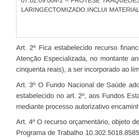
07.02.09.004-2 – PRÓTESE TRAQUEOESOFÁGICA PARA REABILITAÇÃO DA FONAÇÃO DO PACIENTE
LARINGECTOMIZADO.INCLUI MATERIA
Art. 2º Fica estabelecido recurso financeiro do Bloco de Manutenção das Ações e Serviços Públicos de Saúde – Grupo de
Atenção Especializada, no montante an
cinquenta reais), a ser incorporado ao l
Art. 3º O Fundo Nacional de Saúde adotará as medidas necessárias para a transferência, regular e automática, do montante
estabelecido no art. 2º, aos Fundos Es
mediante processo autorizativo encamin
Art. 4º O recurso orçamentário, objeto desta Portaria, correrá por conta do orçamento do Ministério da Saúde, devendo onerar o
Programa de Trabalho 10.302.5018.8585