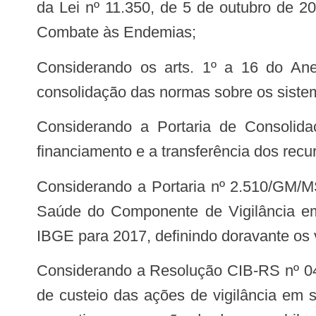
da Lei nº 11.350, de 5 de outubro de 2
Combate às Endemias;
Considerando os arts. 1º a 16 do Anexo III da Portaria de Consolidação nº 4/GM/MS, de 28 de setembro de 2017, de
consolidação das normas sobre os sist
Considerando a Portaria de Consolidação nº 6/GM/MS, de 28 de setembro de 2017, que consolida as normas sobre o
financiamento e a transferência dos rec
Considerando a Portaria nº 2.510/GM/MS, de 28 de setembro de 2017, que atualiza os valores do Piso Fixo de Vigilância em
Saúde do Componente de Vigilância em
IBGE para 2017, definindo doravante os 
Considerando a Resolução CIB-RS nº 046/2019, que aprova e autoriza o remanejamento de recurso financeiro federal do bloco
de custeio das ações de vigilância em 