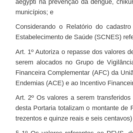
aegypti na prevenção da dengue, chik
municípios; e
Considerando o Relatório do cadastro dos Agentes de Combate às Endemias (ACE) no Sistema Cadastro Nacional de
Estabelecimento de Saúde (SCNES) refer
Art. 1º Autoriza o repasse dos valores de recursos financeiros do Bloco de Custeio das Ações e Serviços Públicos de Saúde a
serem alocados no Grupo de Vigilânci
Financeira Complementar (AFC) da União
Endemias (ACE) e ao Incentivo Financeiro
Art. 2º Os valores a serem transferidos para os Fundos de Saúde dos Estados, Distrito Federal e dos Municípios constantes
desta Portaria totalizam o montante de 
trezentos e quinze reais e seis centavos