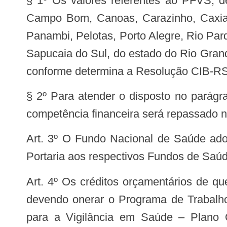
§ 1º Os valores referentes ao PFVS, d
Campo Bom, Canoas, Carazinho, Caxias d
Panambi, Pelotas, Porto Alegre, Rio Pa
Sapucaia do Sul, do estado do Rio Gran
conforme determina a Resolução CIB-RS
§ 2º Para atender o disposto no parágr
competência financeira será repassado n
Art. 3º O Fundo Nacional de Saúde adotará as medidas necessárias para as transferências de recursos estabelecidas nessa
Portaria aos respectivos Fundos de Saú
Art. 4º Os créditos orçamentários de que tratam a presente Portaria correrão por conta do orçamento do Ministério da Saúde,
devendo onerar o Programa de Trabalho 
para a Vigilância em Saúde – Plano 