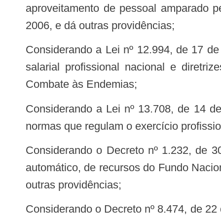
aproveitamento de pessoal amparado pel
2006, e dá outras providências;
Considerando a Lei nº 12.994, de 17 de junho de 2014, que altera a Lei nº 11.350, de 5 de outubro de 2006, para instituir piso
salarial profissional nacional e diret
Combate às Endemias;
Considerando a Lei nº 13.708, de 14 de agosto de 2018, que altera a Lei nº 11.350, de 5 de outubro de 2006, para modificar
normas que regulam o exercício profiss
Considerando o Decreto nº 1.232, de 30 de agosto de 1994, que dispõe sobre as condições e a forma de repasse, regular e
automático, de recursos do Fundo Nacion
outras providências;
Considerando o Decreto nº 8.474, de 22 de junho de 2015, que regulamenta o disposto no § 1º do art. 9º-C e no § 1º do art. 9º-D