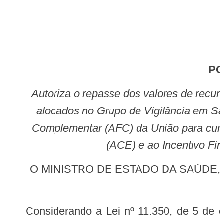
Autoriza o repasse dos valores de recursos financeiros do Bloco de Custeio das Ações e Serviços Públicos de Saúde a serem
alocados no Grupo de Vigilância em Sa
Complementar (AFC) da União para cump
(ACE) e ao Incentivo Fi
O MINISTRO DE ESTADO DA SAÚDE, no uso das atribuições que lhe conferem os incisos I e II do parágrafo único, do art. 87
Considerando a Lei nº 11.350, de 5 de outubro de 2006, que regulamenta o § 5º do art. 198 da Constituição, dispõe sobre o