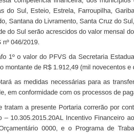
esta competência financeira, dos municípios
o Sul, Esteio, Estrela, Farroupilha, Garib
rdo, Santana do Livramento, Santa Cruz do Sul
de do Sul serão acrescidos do valor mensal d
 nº 046/2019.
afo 1º o valor do PFVS da Secretaria Estad
o montante de R$ 1.912,49 (mil novecentos e 
de, em conformidade com os processos de pag
– 10.305.2015.20AL Incentivo Financeiro aos
Orçamentário 0000, e o Programa de Trabal