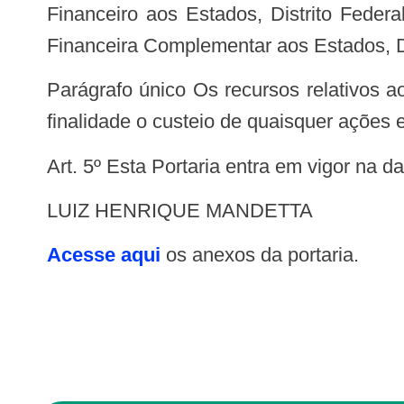
Financeiro aos Estados, Distrito Feder
Financeira Complementar aos Estados, D
Parágrafo único Os recursos relativos ao estabelecimento consignado ao programa de trabalho de que trata o caput tem como
finalidade o custeio de quaisquer ações 
Art. 5º Esta Portaria entra em vigor na d
LUIZ HENRIQUE MANDETTA
Acesse aqui
os anexos da portaria.