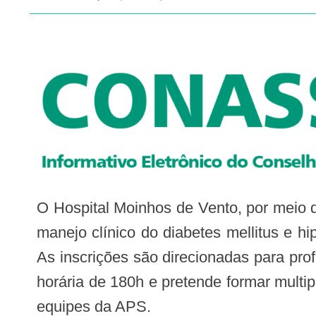
O Hospital Moinhos de Vento, por meio do PROADI-SUS, está com inscrições abertas para o Curso de aperfeiçoamento para o
manejo clínico do diabetes mellitus e hi
As inscrições são direcionadas para pr
horária de 180h e pretende formar mult
equipes da APS.