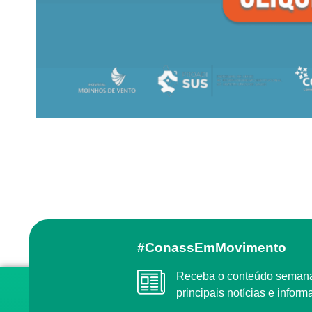
#ConassEmMovimento
Receba o conteúdo semanal do Conass com as
principais notícias e info