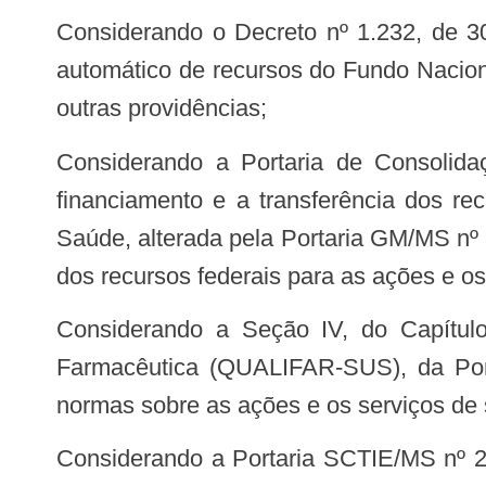
Considerando o Decreto nº 1.232, de 30 de agosto de 1994, que dispõe sobre as condições e a forma de repasse regular e
automático de recursos do Fundo Naciona
outras providências;
Considerando a Portaria de Consolidação GM/MS nº 6, de 28 de setembro de 2017, que consolida as normas sobre o
financiamento e a transferência dos re
Saúde, alterada pela Portaria GM/MS nº 
dos recursos federais para as ações e o
Considerando a Seção IV, do Capítulo IV, do Título IV, que trata do Programa Nacional de Qualificação da Assistência
Farmacêutica (QUALIFAR-SUS), da Por
normas sobre as ações e os serviços de
Considerando a Portaria SCTIE/MS nº 22, de 15 de agosto de 2012, que habilita os municípios a receber recursos destinados