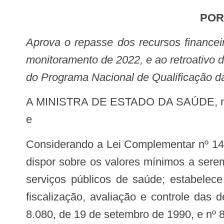
PO
Aprova o repasse dos recursos financeiros de custeio, referente ao segundo ciclo de 2023, ao retroativo do segundo ciclo de
monitoramento de 2022, e ao retroativo d
do Programa Nacional de Qualificação da
A MINISTRA DE ESTADO DA SAÚDE, no uso da atribuição que lhe confere o art. 87, parágrafo único, inciso I, da Constituição,
e
Considerando a Lei Complementar nº 141, de janeiro de 2012, que regulamenta o § 3º do art. 198 da Constituição Federal para
dispor sobre os valores mínimos a sere
serviços públicos de saúde; estabelece
fiscalização, avaliação e controle das
8.080, de 19 de setembro de 1990, e nº 8