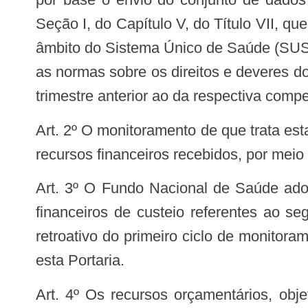
Seção I, do Capítulo V, do Título VII, 
âmbito do Sistema Único de Saúde (SUS)
as normas sobre os direitos e deveres 
trimestre anterior ao da respectiva comp
Art. 2º O monitoramento de que trata esta Portaria não dispensa o ente federativo beneficiário de comprovação da aplicação dos
recursos financeiros recebidos, por mei
Art. 3º O Fundo Nacional de Saúde adotará as medidas necessárias para a transferência, regular e automática, dos recursos
financeiros de custeio referentes ao s
retroativo do primeiro ciclo de monito
esta Portaria.
Art. 4º Os recursos orçamentários, objeto desta Portaria, correrão por conta do orçamento do Ministério da Saúde, devendo