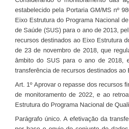
estabelecido pela Portaria GM/MS nº 98
Eixo Estrutura do Programa Nacional de
de Saúde (SUS) para o ano de 2013, pel
recursos destinados ao Eixo Estrutura 
de 23 de novembro de 2018, que regula
âmbito do SUS para o ano de 2018, e
transferência de recursos destinados ao
Art. 1º Aprovar o repasse dos recursos financeiros de custeio referente ao segundo ciclo de 2023, ao retroativo do segundo ciclo
de monitoramento de 2022, e ao retroat
Estrutura do Programa Nacional de Qualif
Parágrafo único. A efetivação da transferência trimestral de recursos de custeio a municípios habilitados no Qualifar-SUS tem
por base o envio do conjunto de dados