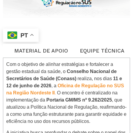
PT
O
MATERIAL DE APOIO
EQUIPE TÉCNICA
Com o objetivo de alinhar estratégias e fortalecer a
gestão estadual da saúde, o
Conselho Nacional de
Secretários de Saúde (Conass)
realiza, nos dias
11 e
12 de junho de 2026
, a
Oficina de Regulação no SUS
na Região Nordeste II
.
O encontro é centralizado na
implementação da
Portaria GM/MS nº 9.262/2025
, que
atualizou a Política Nacional de Regulação, reafirmando-
a como uma função estruturante para garantir equidade e
eficiência no uso dos recursos públicos
.
A iniciativa busca aprofundar o debate sobre o papel dos