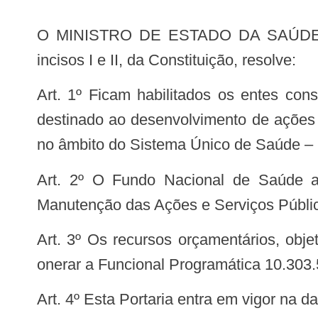
O MINISTRO DE ESTADO DA SAÚDE, SUBSTITUTO, no uso das atribuições que lhe confere o art. 87, parágrafo único,
incisos I e II, da Constituição, resolve:
Art. 1º Ficam habilitados os entes constantes do anexo desta Portaria a receber recursos referentes ao incentivo financeiro
destinado ao desenvolvimento de ações d
no âmbito do Sistema Único de Saúde – 
Art. 2º O Fundo Nacional de Saúde adotará as medidas necessárias à transferência do recurso financeiro do Bloco de
Manutenção das Ações e Serviços Públi
Art. 3º Os recursos orçamentários, objetos desta Portaria, correrão por conta do orçamento do Ministério da Saúde, devendo
onerar a Funcional Programática 10.303.
Art. 4º Esta Portaria entra em vigor na 