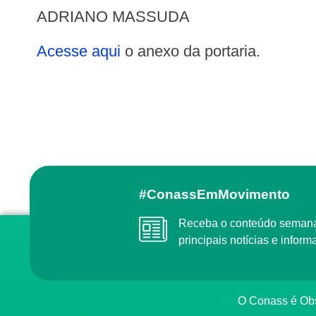
ADRIANO MASSUDA
Acesse aqui
o anexo da portaria.
#ConassEmMovimento
Receba o conteúdo semanal do Conass com as
principais notícias e info
O Conass é O