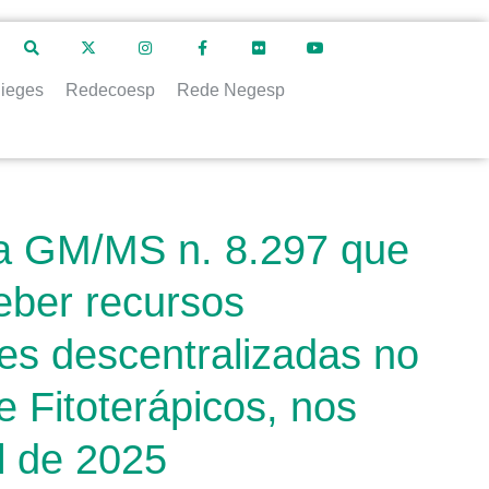
ieges
Redecoesp
Rede Negesp
ia GM/MS n. 8.297 que
ceber recursos
es descentralizadas no
e Fitoterápicos, nos
l de 2025