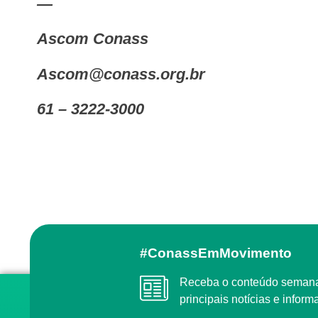
—
Ascom Conass
ascom@conass.org.br
61 – 3222-3000
#ConassEmMovimento
Receba o conteúdo semanal do Conass com as
principais notícias e info