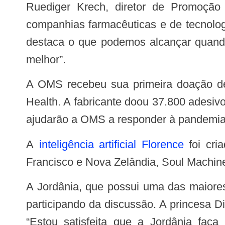
Ruediger Krech, diretor de Promoção da Saúde, também parabenizou o projeto. “Consideramos bem-vindo o apoio de
companhias farmacêuticas e de tecnolog
destaca o que podemos alcançar quando
melhor”.
A OMS recebeu sua primeira doação de terapias de reposição de nicotina para o projeto da Johnson & Johnson Consumer
Health. A fabricante doou 37.800 adesiv
ajudarão a OMS a responder à pandemia
A
inteligência artificial Florence
foi cri
Francisco e Nova Zelândia, Soul Machin
A Jordânia, que possui uma das maiores taxas de uso de tabaco do mundo, será o país piloto com empresas e outros países
participando da discussão. A princesa D
“Estou satisfeita que a Jordânia faça