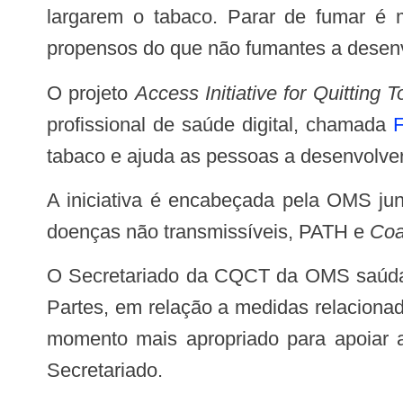
largarem o tabaco. Parar de fumar é 
propensos do que não fumantes a desen
O projeto
Access Initiative for Quitting
profissional de saúde digital, chamada
F
tabaco e ajuda as pessoas a desenvolve
A iniciativa é encabeçada pela OMS junto à Força-Tarefa Interagencial das Nações Unidas sobre a Prevenção e Controle de
doenças não transmissíveis, PATH e
Coa
O Secretariado da CQCT da OMS saúda a iniciativa. “Isso contribuirá para a implementação do Artigo 14 da Convenção pelas
Partes, em relação a medidas relaciona
momento mais apropriado para apoiar 
Secretariado.