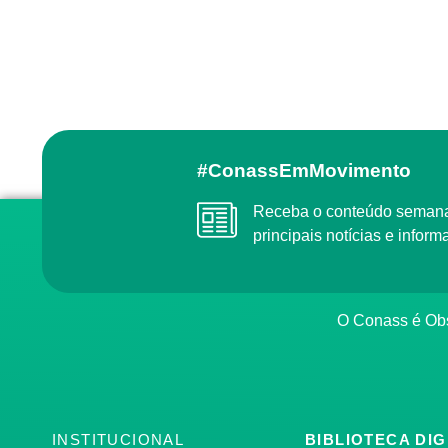
#ConassEmMovimento
Receba o conteúdo semanal do Conass com as
principais notícias e info
O Conass é O
INSTITUCIONAL
BIBLIOTECA DIG