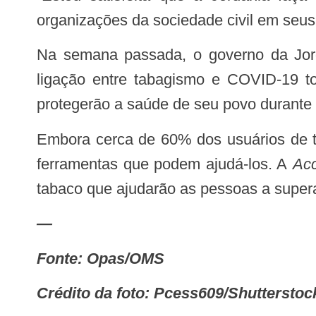
organizações da sociedade civil em seus 
Na semana passada, o governo da Jordânia adotou a proibição de fumo e da vaporização em locais públicos fechados. A
ligação entre tabagismo e COVID-19 to
protegerão a saúde de seu povo durante 
Embora cerca de 60% dos usuários de tabaco em todo o mundo digam que desejam parar, apenas 30% deles têm acesso às
ferramentas que podem ajudá-los. A
Acc
tabaco que ajudarão as pessoas a supera
—
Fonte: Opas/OMS
Crédito da foto: Pcess609/Shuttersto