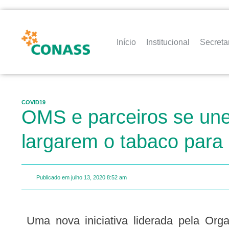
Início
Institucional
Secreta
COVID19
OMS e parceiros se une
largarem o tabaco para
Publicado em
julho 13, 2020
8:52 am
Uma nova iniciativa liderada pela Organização Mundial da Saúde (OMS) e parceiros ajudará os 1,3 bilhão de usuários a