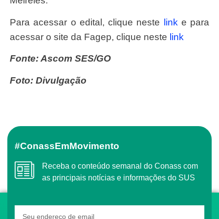
Meireles.
Para acessar o edital, clique neste
link
e para
acessar o site da Fagep, clique neste
link
Fonte: Ascom SES/GO
Foto: Divulgação
#ConassEmMovimento
Receba o conteúdo semanal do Conass com
as principais notícias e informações do SUS