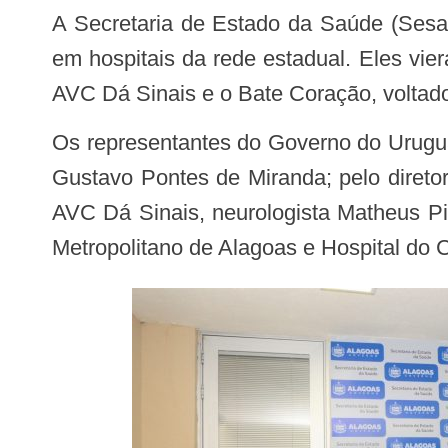
A Secretaria de Estado da Saúde (Sesau) recebeu uma comitiva do Governo do Uruguai nesta terça-feira (2), para uma visita
em hospitais da rede estadual. Eles v
AVC Dá Sinais e o Bate Coração, voltado
Os representantes do Governo do Uruguai, Marcelo Lens e Lucero Sarria, foram recebidos pelo secretário de Estado da Saúde,
Gustavo Pontes de Miranda; pelo direto
AVC Dá Sinais, neurologista Matheus Pir
Metropolitano de Alagoas e Hospital do 