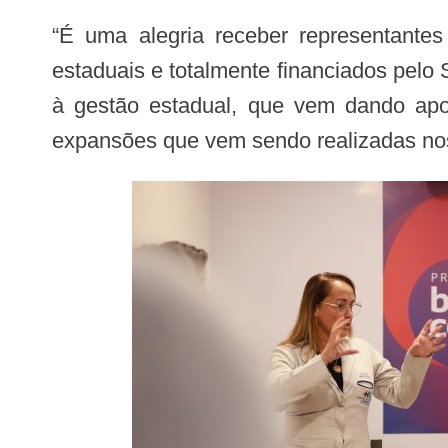
“É uma alegria receber representantes de outro país, a exemplo do Uruguai, para conhecer nossos programas, que são
estaduais e totalmente financiados pel
à gestão estadual, que vem dando ap
expansões que vem sendo realizadas nos