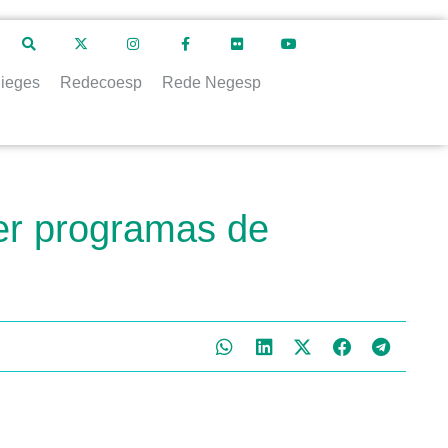
ieges
Redecoesp
Rede Negesp
er programas de