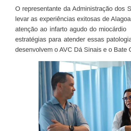
O representante da Administração dos Serviços de Saúde do Uruguai, Marcelo Lens, ressaltou que a visita tem o propósito de
levar as experiências exitosas de Alago
atenção ao infarto agudo do miocárdio
estratégias para atender essas patolog
desenvolvem o AVC Dá Sinais e o Bate Co