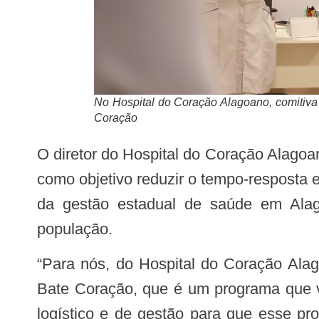
No Hospital do Coração Alagoano, comitiv
Coração
O diretor do Hospital do Coração Alagoano e coordenador do Bate Coração, Otoni Veríssimo, informou que o programa, que tem
como objetivo reduzir o tempo-resposta e
da gestão estadual de saúde em Alag
população.
“Para nós, do Hospital do Coração Alagoano, é uma enorme honra receber representantes de outros países para conhecer o
Bate Coração, que é um programa que v
logístico e de gestão para que esse pr